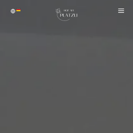
WILLKOMMEN
ZIMMER
PREISE
ANFRAGEN
BUCHEN
SOMMER
WINTER